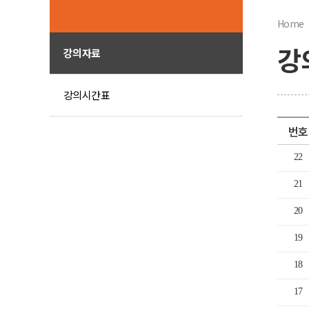
Home
강
강의자료
강의시간표
번호
22
21
20
19
18
17