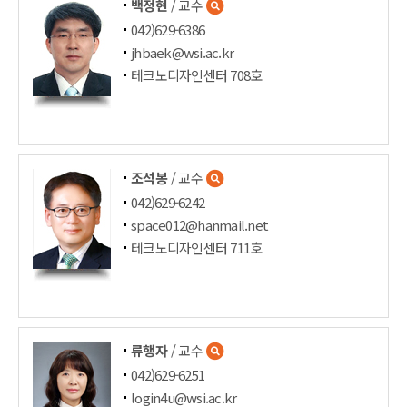
백정현
/ 교수
042)629-6386
jhbaek@wsi.ac.kr
테크노디자인센터 708호
조석봉
/ 교수
042)629-6242
space012@hanmail.net
테크노디자인센터 711호
류행자
/ 교수
042)629-6251
login4u@wsi.ac.kr