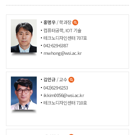
홍명우
/ 학과장
컴퓨터공학, IOT 기술
테크노디자인센터 707호
042-629-6387
mwhong@wsi.ac.kr
김인규
/ 교수
042)629-6253
ikkim0056@wsi.ac.kr
테크노디자인센터 710호